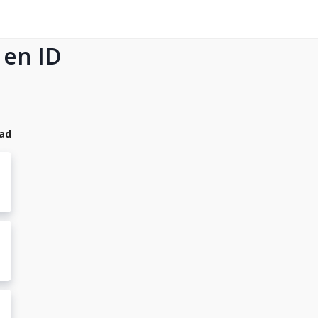
 en ID
dad